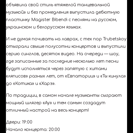
объявила свой стиль «тяжелой танцевальной
музыкой» и без промедления выпустила дебютную
пластинку Magister Bibendi с песнями на русском,
украинском и белорусском языках.
И не думая почивать на лаврах, с тех пор Trubetskoy
отыграли свыше полусотни концертов и выпустили
серию синглов, десяток видео. На очереди — шоу,
где записанные за последние несколько лет песни
будут исполняться через запятую с хитами
«ляписов» разных лет, от «Евпатории» и «Ты кинула»
до «Котика» и «Харэ».
По традиции, в самом начале музыканты сыграют
мощный шлягер «Ау» и тем самым создадут
отличный настрой на весь концерт!
Двери: 19:00
Начало концерта: 20:00