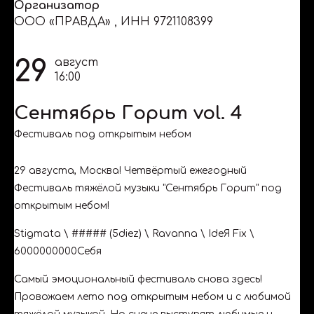
Организатор
ООО «ПРАВДА»
,
ИНН 9721108399
29
август
16:00
Сентябрь Горит vol. 4
Фестиваль под открытым небом
29 августа, Москва! Четвёртый ежегодный
Фестиваль тяжёлой музыки "Сентябрь Горит" под
открытым небом!
Stigmata \ ##### (5diez) \ Ravanna \ IdeЯ Fix \
6000000000Себя
Самый эмоциональный фестиваль снова здесь!
Провожаем лето под открытым небом и с любимой