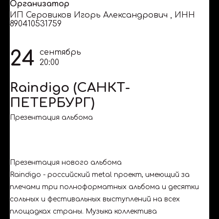
Организатор
ИП Серовиков Игорь Александрович
,
ИНН
890410531759
24
сентябрь
20:00
Raindigo (САНКТ-
ПЕТЕРБУРГ)
Презентация альбома
Презентация нового альбома
Raindigo - российский metal проект, имеющий за
плечами три полноформатных альбома и десятки
сольных и фестивальных выступлений на всех
площадках страны. Музыка коллектива