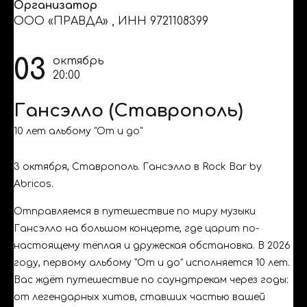
Организатор
ООО «ПРАВДА»
,
ИНН 9721108399
03
октябрь
20:00
Гансэлло (Ставрополь)
10 лет альбому "От и до"
3 октября, Ставрополь. Гансэлло в Rock Bar by
Abricos.
Отправляемся в путешествие по миру музыки
Гансэлло на большом концерте, где царит по-
настоящему тёплая и дружеская обстановка. В 2026
году, первому альбому "От и до" исполняется 10 лет.
Вас ждёт путешествие по саундтрекам через годы:
от легендарных хитов, ставших частью вашей