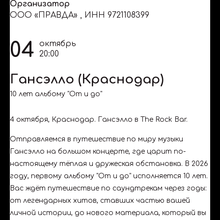
Организатор
ООО «ПРАВДА»
,
ИНН 9721108399
04
октябрь
20:00
Гансэлло (Краснодар)
10 лет альбому "От и до"
4 октября, Краснодар. Гансэлло в The Rock Bar.
Отправляемся в путешествие по миру музыки
Гансэлло на большом концерте, где царит по-
настоящему тёплая и дружеская обстановка. В 2026
году, первому альбому "От и до" исполняется 10 лет.
Вас ждёт путешествие по саундтрекам через годы:
от легендарных хитов, ставших частью вашей
личной истории, до нового материала, который вы