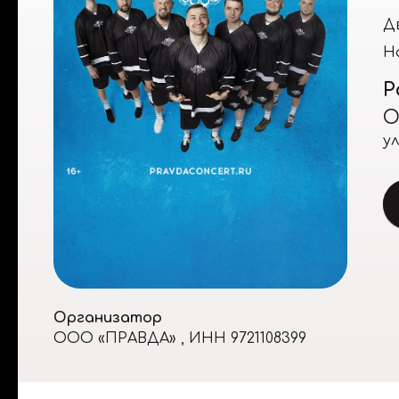
Дв
Н
Р
О
у
Организатор
ООО «ПРАВДА»
,
ИНН 9721108399