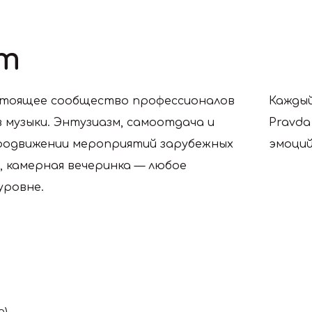
т
стоящее сообщество профессионалов
Каждый
музыки. Энтузиазм, самоотдача и
Pravda
продвижении мероприятий зарубежных
эмоций
, камерная вечеринка — любое
уровне.
о
)