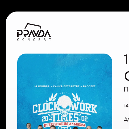
П
1
Д