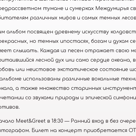
редрассветном тумане и сумерках Междумирья св
битателям различных мифов и самых темных лесов
ам альбом посвящен древнему искусству колдовств
рекрасных, но темных ипостасях, богам и духам с
меет слышать. Каждая из песен отражает свою ма
ритаившийся лесной дух или само сердце океана,
юбовь или неистовое экстатическое состояние ш
 альбоме использованы различные вокальные техн
окала, а также множество старинных инструмен
очетании со звуками природы и эпической симфон
отивов.
ачало Meet&Greet в 18:30 — Ранний вход в без оче
втографом. Билет на концерт приобретается О