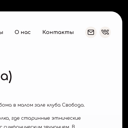
ы
О нас
Контакты
а)
ьбома в малом зале клуба Свобода.
олка, где старинные этнические
 симфоническим звучанием. В