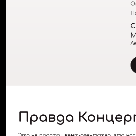
О
Н
С
М
Л
Правда Концер
Это не просто ивент-агентство, это на