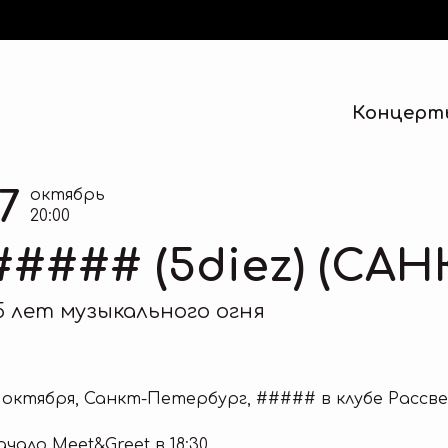
Концерт
17
октябрь
20:00
##### (5diez) (СА
5 лет музыкального огня
7 октября, Санкт-Петербург, ##### в клубе Рассв
ачало Meet&Greet в 18:30