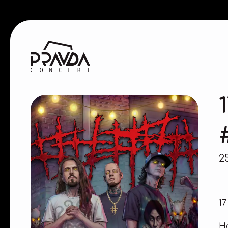
2
1
Н