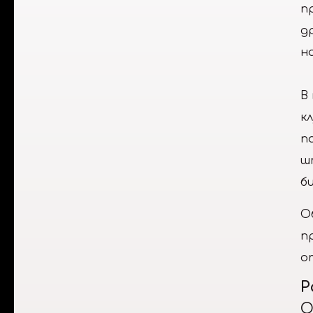
п
д
н
В
к
п
ш
б
О
п
о
Р
О