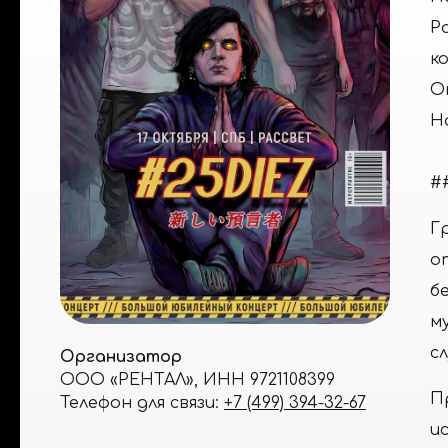
Р
к
О
Н
#
Г
о
б
м
с
Организатор
ООО «РЕНТАЛ»
,
ИНН 9721108399
П
Телефон для связи:
+7 (499) 394-32-67
и