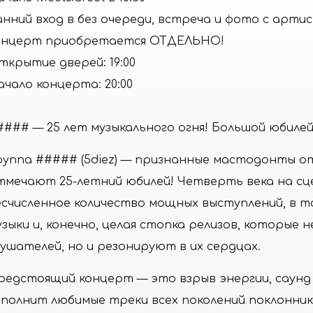
анний вход в без очереди, встреча и фото с арти
онцерт приобретается ОТДЕЛЬНО!
ткрытие дверей: 19:00
ачало концерта: 20:00
#### — 25 лет музыкального огня! Большой юбиле
руппа ##### (5diez) — признанные мастодонты 
тмечают 25-летний юбилей! Четверть века на сце
есчисленное количество мощных выступлений, в т
узыки и, конечно, целая стопка релизов, которые
лушателей, но и резонируют в их сердцах.
редстоящий концерт — это взрыв энергии, саунд
сполнит любимые треки всех поколений поклонник