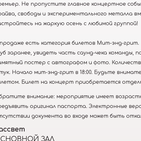
ремьер. Не пропустите главное концертное собы
райва, свободы и экспериментального металла вм
астройтесь на жаркую осень с любимой группой!
 продаже есть категория билетов Мит-энд-грит.
луб заранее, увидеть часть саунд-чека команды, 
амятный постер с автографом и фото. Количеств
тук. Начало мит-энд-грит в 18:00. Будьте внимат
илетом. Билет на концерт приобретается отдел
братите внимание: мероприятие имеет возрастно
редъявить оригинал паспорта. Электронные верс
тсутствии документа во входе может быть отка
ассвет
СНОВНОЙ ЗАЛ